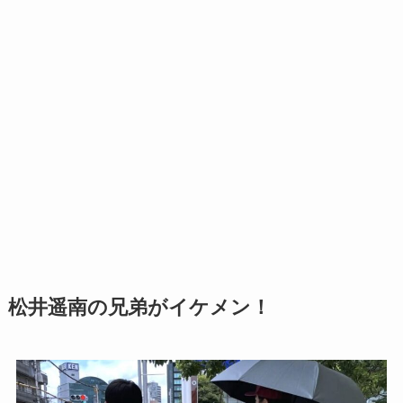
松井遥南の兄弟がイケメン！