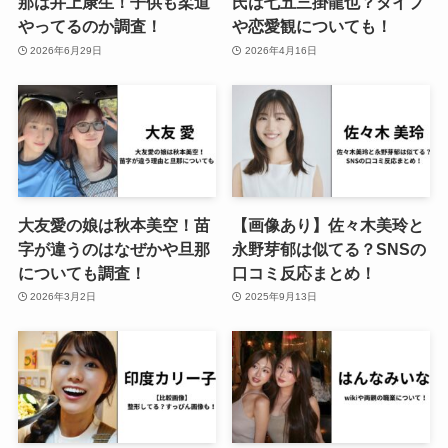
那は井上康生！子供も柔道
氏は七五三掛龍也？タイプ
やってるのか調査！
や恋愛観についても！
2026年6月29日
2026年4月16日
大友愛の娘は秋本美空！苗
【画像あり】佐々木美玲と
字が違うのはなぜかや旦那
永野芽郁は似てる？SNSの
についても調査！
口コミ反応まとめ！
2026年3月2日
2025年9月13日